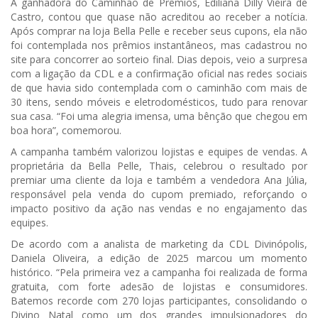
A ganhadora do Caminhão de Prêmios, Ediliana Dilly Vieira de
Castro, contou que quase não acreditou ao receber a notícia.
Após comprar na loja Bella Pelle e receber seus cupons, ela não
foi contemplada nos prêmios instantâneos, mas cadastrou no
site para concorrer ao sorteio final. Dias depois, veio a surpresa
com a ligação da CDL e a confirmação oficial nas redes sociais
de que havia sido contemplada com o caminhão com mais de
30 itens, sendo móveis e eletrodomésticos, tudo para renovar
sua casa. “Foi uma alegria imensa, uma bênção que chegou em
boa hora”, comemorou.
A campanha também valorizou lojistas e equipes de vendas. A
proprietária da Bella Pelle, Thais, celebrou o resultado por
premiar uma cliente da loja e também a vendedora Ana Júlia,
responsável pela venda do cupom premiado, reforçando o
impacto positivo da ação nas vendas e no engajamento das
equipes.
De acordo com a analista de marketing da CDL Divinópolis,
Daniela Oliveira, a edição de 2025 marcou um momento
histórico. “Pela primeira vez a campanha foi realizada de forma
gratuita, com forte adesão de lojistas e consumidores.
Batemos recorde com 270 lojas participantes, consolidando o
Divino Natal como um dos grandes impulsionadores do