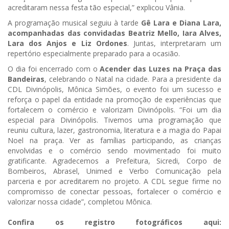
acreditaram nessa festa tão especial,” explicou Vânia.
A programação musical seguiu à tarde
Gê Lara e Diana Lara,
acompanhadas das convidadas Beatriz Mello, Iara Alves,
Lara dos Anjos e Liz Ordones
. Juntas, interpretaram um
repertório especialmente preparado para a ocasião.
O dia foi encerrado com o
Acender das Luzes na Praça das
Bandeiras
, celebrando o Natal na cidade. Para a presidente da
CDL Divinópolis, Mônica Simões, o evento foi um sucesso e
reforça o papel da entidade na promoção de experiências que
fortalecem o comércio e valorizam Divinópolis. “Foi um dia
especial para Divinópolis. Tivemos uma programação que
reuniu cultura, lazer, gastronomia, literatura e a magia do Papai
Noel na praça. Ver as famílias participando, as crianças
envolvidas e o comércio sendo movimentado foi muito
gratificante. Agradecemos a Prefeitura, Sicredi, Corpo de
Bombeiros, Abrasel, Unimed e Verbo Comunicação pela
parceria e por acreditarem no projeto. A CDL segue firme no
compromisso de conectar pessoas, fortalecer o comércio e
valorizar nossa cidade”, completou Mônica.
Confira os registro fotográficos aqui: