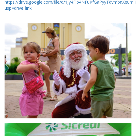
https://drive.google.com/file/d/1jy4Flb4NFuKfGaPyyTdvmbnXeumi
usp=drive_link