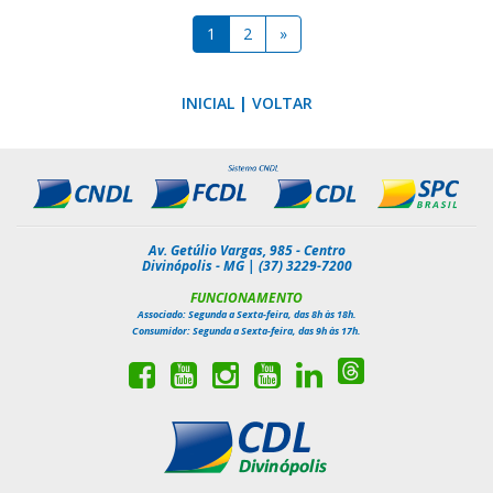
1
2
»
INICIAL
|
VOLTAR
Av. Getúlio Vargas, 985 - Centro
Divinópolis - MG | (37) 3229-7200
FUNCIONAMENTO
Associado: Segunda a Sexta-feira, das 8h às 18h.
Consumidor: Segunda a Sexta-feira, das 9h às 17h.
Siga-
Curta
Inscreva-
Siga-
Inscreva-
Siga-
nos
nossa
se
nos
se
nos
no
página
em
no
em
no
Threads
no
nosso
Instagram
nosso
Linkedin
Facebook
canal
canal