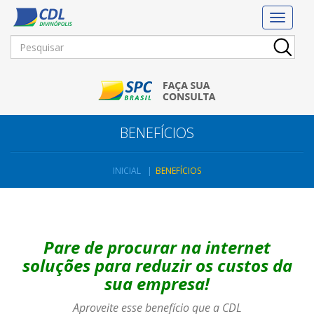
Toggle
navigat
BENEFÍCIOS
INICIAL
BENEFÍCIOS
Pare de procurar na internet
soluções para reduzir os custos da
sua empresa!
Aproveite esse benefício que a CDL