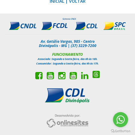
INICIAL
|
VOLTAR
Av. Getúlio Vargas, 985 - Centro
Divinópolis - MG | (37) 3229-7200
FUNCIONAMENTO
Associado: Segunda a Sexta-feira, das 8h às 18h.
Consumidor: Segunda a Sexta-feira, das 9h às 17h.
Siga-
Curta
Inscreva-
Siga-
Inscreva-
Siga-
nos
nossa
se
nos
se
nos
no
página
em
no
em
no
Threads
no
nosso
Instagram
nosso
Linkedin
Facebook
canal
canal