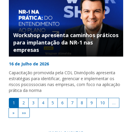
Workshop apresenta caminhos práticos
para implantação da NR-1 nas
empresas
16 de Julho de 2026
Capacitação promovida pela CDL Divinópolis apresenta
estratégias para identificar, gerenciar e implementar os
riscos psicossociais nas empresas, com foco na aplicação
prática da norma
1
2
3
4
5
6
7
8
9
10
…
»
»»