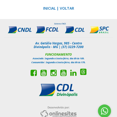
INICIAL
|
VOLTAR
Av. Getúlio Vargas, 985 - Centro
Divinópolis - MG | (37) 3229-7200
FUNCIONAMENTO
Associado: Segunda a Sexta-feira, das 8h às 18h.
Consumidor: Segunda a Sexta-feira, das 9h às 17h.
Siga-
Curta
Inscreva-
Siga-
Inscreva-
Siga-
nos
nossa
se
nos
se
nos
no
página
em
no
em
no
Threads
no
nosso
Instagram
nosso
Linkedin
Facebook
canal
canal