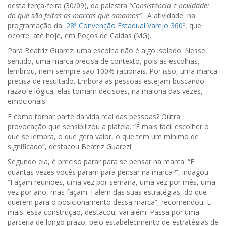
desta terça-feira (30/09), da palestra
“Consistência e novidade:
do que são feitas as marcas que amamos”.
A atividade na
programação da
28ª Convenção Estadual Varejo 360º
, que
ocorre até hoje, em Poços de Caldas (MG).
Para Beatriz Guarezi uma escolha não é algo isolado. Nesse
sentido, uma marca precisa de contexto, pois as escolhas,
lembrou, nem sempre são 100% racionais. Por isso, uma marca
precisa de resultado. Embora as pessoas estejam buscando
razão e lógica, elas tomam decisões, na maioria das vezes,
emocionais.
E como tornar parte da vida real das pessoas? Outra
provocação que sensibilizou a plateia. “É mais fácil escolher o
que se lembra, o que gera valor, o que tem um mínimo de
significado”, destacou Beatriz Guarezi.
Segundo ela, é preciso parar para se pensar na marca. “E
quantas vezes vocês param para pensar na marca?”, indagou.
“Façam reuniões, uma vez por semana, uma vez por mês, uma
vez por ano, mas façam. Falem das suas estratégias, do que
querem para o posicionamento dessa marca”, recomendou. E
mais: essa construção, destacou, vai além. Passa por uma
parceria de longo prazo, pelo estabelecimento de estratégias de