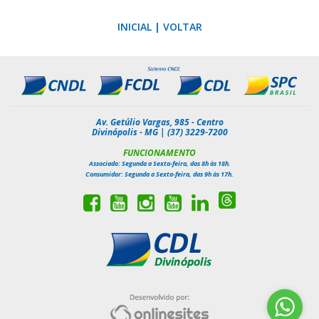
INICIAL
|
VOLTAR
Av. Getúlio Vargas, 985 - Centro
Divinópolis - MG | (37) 3229-7200
FUNCIONAMENTO
Associado: Segunda a Sexta-feira, das 8h às 18h.
Consumidor: Segunda a Sexta-feira, das 9h às 17h.
Siga-
Curta
Inscreva-
Siga-
Inscreva-
Siga-
nos
nossa
se
nos
se
nos
no
página
em
no
em
no
Threads
no
nosso
Instagram
nosso
Linkedin
Facebook
canal
canal